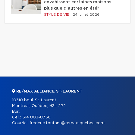
envahissent certaines maisons
plus que d'autres en été?
STYLE DE VIE
|
24 juillet 2026
RE/MAX ALLIANCE ST-LAURENT
10310 boul. St-Laurent
Montréal, Québec, H3L 2P2
Bur.:
Cell.:
514 803-8756
Courriel:
frederic.toutant@remax-quebec.com