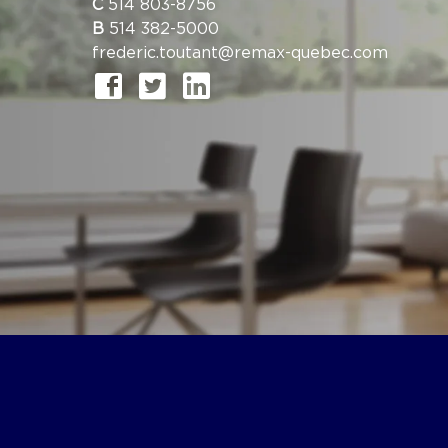
C
514 803-8756
B
514 382-5000
frederic.toutant@remax-quebec.com