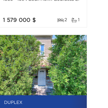
1 579 000 $
2
1
DUPLEX