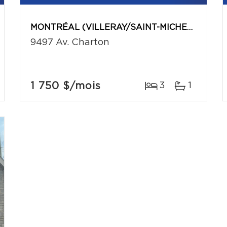
MONTRÉAL (VILLERAY/SAINT-MICHEL/PARC-EXTENSION)
9497 Av. Charton
1 750 $
/mois
3
1