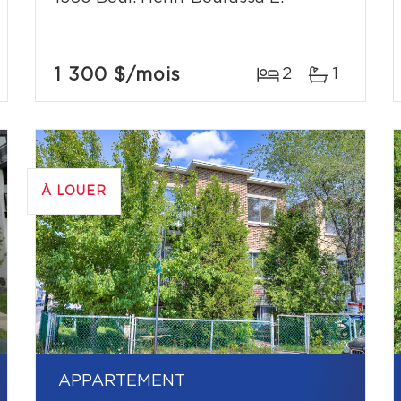
1 300 $
/mois
2
1
À LOUER
APPARTEMENT