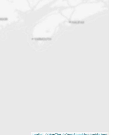
Leaflet
|
© MapTiler
© OpenStreetMap contributors