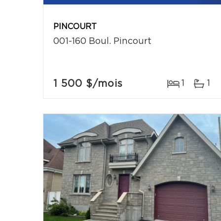
PINCOURT
001-160 Boul. Pincourt
1 500 $
/mois
1
1