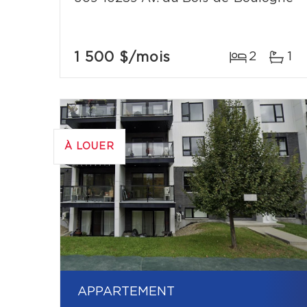
1 500 $
/mois
2
1
À LOUER
APPARTEMENT