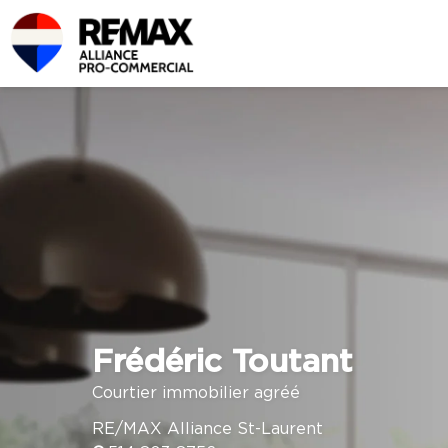
Frédéric Toutant
Courtier immobilier agréé
RE/MAX Alliance St-Laurent